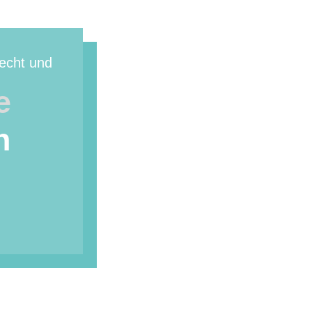
pecht und
e
n