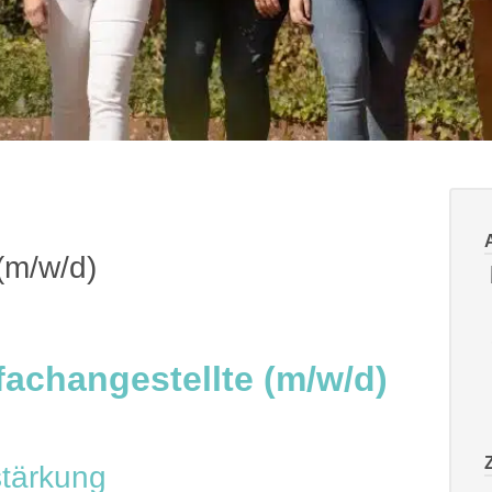
(m/w/d)
fachangestellte (m/w/d)
stärkung